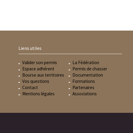
Liens utiles
Valider son permis
La Fédération
Espace adhérent
Permis de chasser
Bourse aux territoires
Documentation
Vos questions
Formations
Contact
Partenaires
Mentions légales
Associations