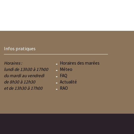
Infos pratiques
Horaires :
Horaires des marées
lundi de 13h30 à 17h00
Méteo
du mardi au vendredi
FAQ
de 8h30 à 12h30
Actualité
et de 13h30 à 17h00
RAO