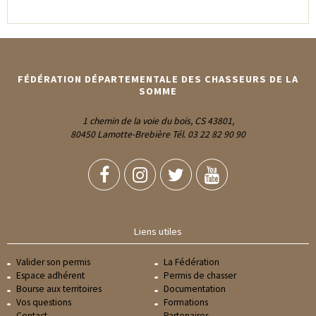
FÉDÉRATION DÉPARTEMENTALE DES CHASSEURS DE LA
SOMME
1 chemin de la voie du bois, CS 43801,
80450 Lamotte-Brebière Tél. 03 22 82 90 90
Liens utiles
Valider son permis
La Fédération
Espace adhérent
Permis de chasser
Bourse aux territoires
Documentation
Vos questions
Formations
Contact
Partenaires