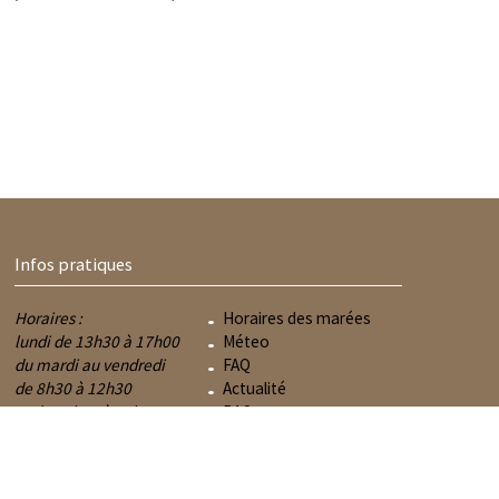
Infos pratiques
Horaires :
Horaires des marées
lundi de 13h30 à 17h00
Méteo
du mardi au vendredi
FAQ
de 8h30 à 12h30
Actualité
et de 13h30 à 17h00
RAO