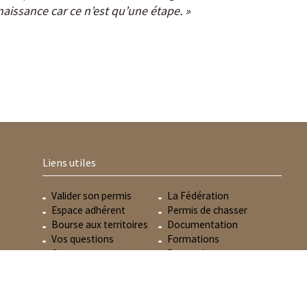
aissance car ce n’est qu’une étape. »
Liens utiles
Valider son permis
La Fédération
Espace adhérent
Permis de chasser
Bourse aux territoires
Documentation
Vos questions
Formations
Contact
Partenaires
Mentions légales
Associations