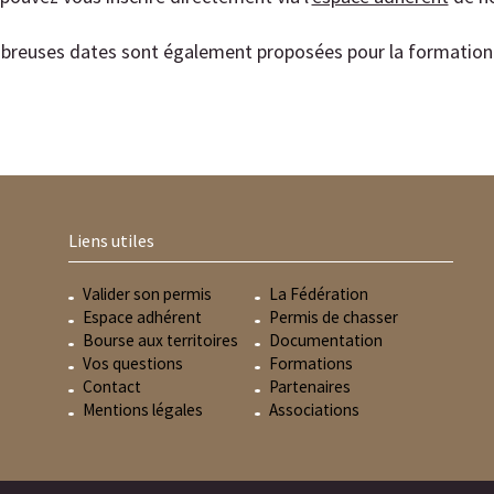
reuses dates sont également proposées pour la formation
Liens utiles
Valider son permis
La Fédération
Espace adhérent
Permis de chasser
Bourse aux territoires
Documentation
Vos questions
Formations
Contact
Partenaires
Mentions légales
Associations