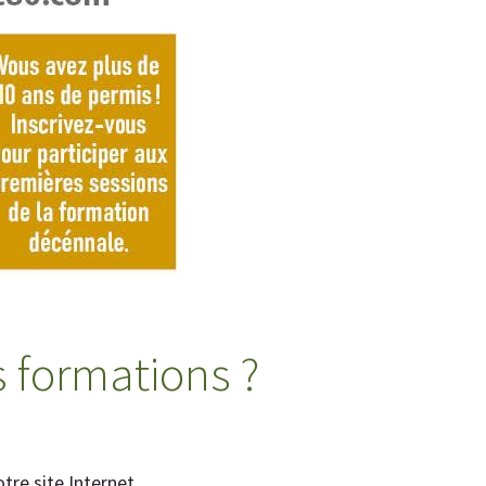
s formations ?
tre site Internet.