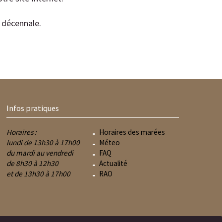
 décennale.
Infos pratiques
Horaires :
Horaires des marées
lundi de 13h30 à 17h00
Méteo
du mardi au vendredi
FAQ
de 8h30 à 12h30
Actualité
et de 13h30 à 17h00
RAO