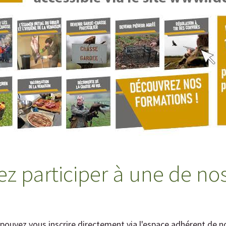
z participer à une de no
ouvez vous inscrire directement via l'
espace adhérent
de no